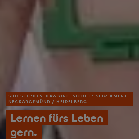
SRH STEPHEN-HAWKING-SCHULE: SBBZ KMENT
NECKARGEMÜND / HEIDELBERG
Lernen fürs Leben
gern.