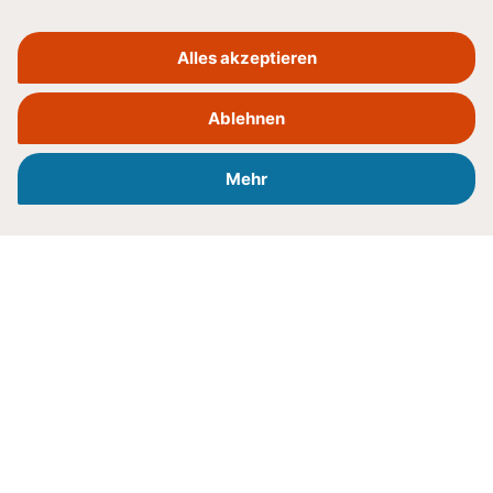
SBBZ KMENT IN NECKARGEMÜND BEI HEIDELBERG
IN BADEN-WÜRTTEMBERG
SRH Stephen-Hawking-Schule
Wir sind ein sonderpädagogisches
Bildungs- und Beratungszentrum mit dem