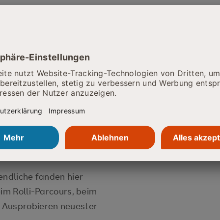
von der SRH Schulen GmbH und dem
 des internationalen
setzte ganz auf gemeinsames
endigen Austausch.
rks – Networks for
her:innen aus dem In- und
vativen Ideen rund um das Leben
derungen nicht nur theoretisch,
zen.
endliche fanden hier
eim Rolli-Parcours, beim
 Ausprobieren neuester