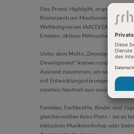
Das Praxis-Highlight, organisiert 
Kinderzentrum Maulbronn im Rahmen
Weltkongresses IAACD/EACD 2025, 
Erleben, aktives Mitmachen und leb
Unter dem Motto „Developing Netwo
Development“ kamen rund 200 Besuc
Ausland zusammen, um sich mit inno
mit Entwicklungsstörungen und Behin
sondern hautnah aus-einanderzuset
Familien, Fachkräfte, Kinder und Jug
gleichermaßen ihren Platz – sei es b
inklusiven Musikworkshop oder beim