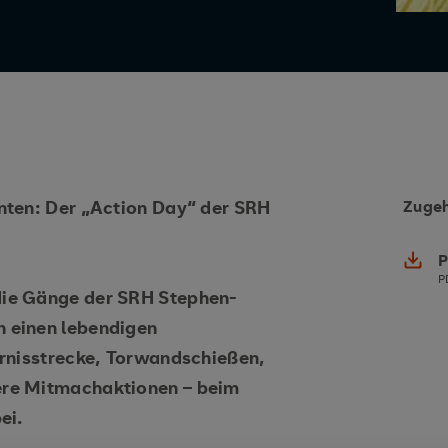
nten: Der „Action Day“ der SRH
Zugeh
P
die Gänge der SRH Stephen-
 einen lebendigen
ernisstrecke, Torwandschießen,
ere Mitmachaktionen – beim
ei.