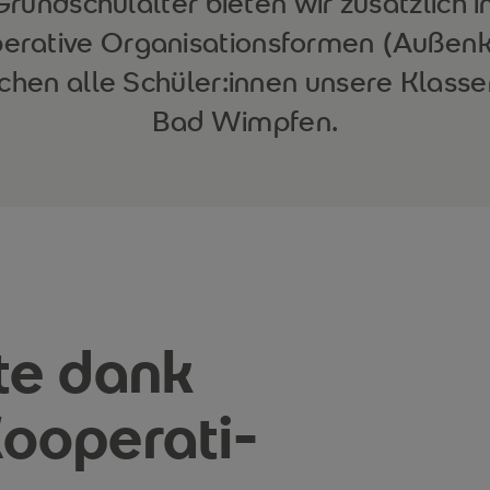
Grundschulalter bieten wir zusätzlich
erative Organisationsformen (Außenk
chen alle Schüler:innen unsere Klass
Bad Wimpfen.
te dank
oope­ra­ti­