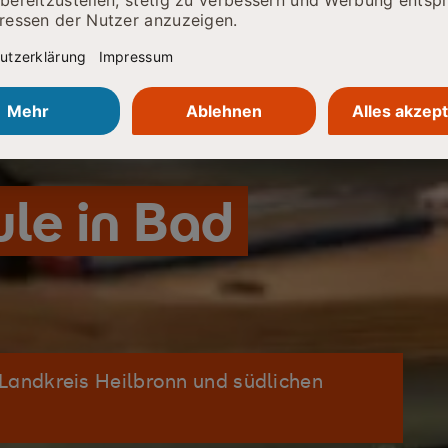
le in Bad
Landkreis Heilbronn und südlichen