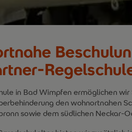
rtnahe Beschulun
rtner-Regelschul
chule in Bad Wimpfen ermöglichen wir 
rperbehinderung den wohnortnahen S
lbronn sowie dem südlichen Neckar-O