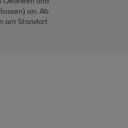
 in Oedheim und
lassen) an. Ab
en am Standort