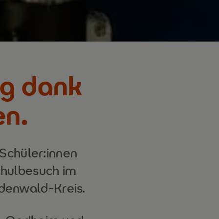
g dank
en.
Schüler:innen
chulbesuch im
denwald-Kreis.