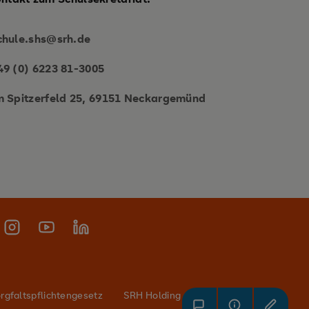
chule.shs@srh.de
49 (0) 6223 81-3005
m Spitzerfeld 25, 69151 Neckargemünd
rgfaltspflichtengesetz
SRH Holding