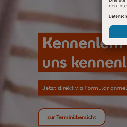
Kennenlern-
uns kennenl
Jetzt direkt via Formular anme
zur Terminübersicht