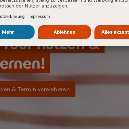
Tour nutzen &
ernen!
lden & Termin vereinbaren.