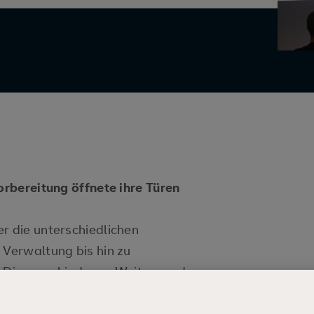
vorbereitung öffnete ihre Türen
r die unterschiedlichen
 Verwaltung bis hin zu
. Die verschiedenen Weiter- und
hule, gerichtet an all jene ohne
er Schritt für viele junge