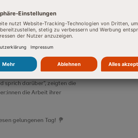
lreichen Angebote erkunden und
unter anderem verschiedene
chreibwarenladen Pappmarché,
und Holzwerkstätten sowie den
 sprich darüber", zeigten die
:innen die Arbeit ihrer
diesen gelungenen Tag!
💐