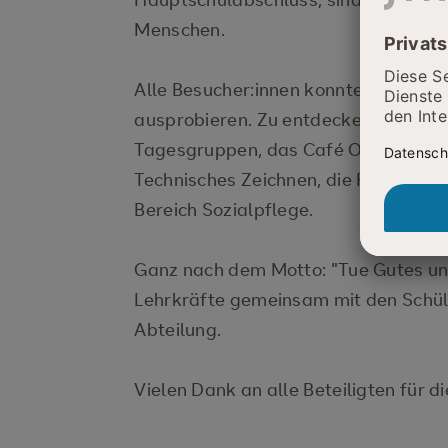
Menschen.
Alle Besucher:innen konnten die zah
ausprobieren. Zu entdecken gab es 
Tagesgruppen, das Café Olé, den S
Technisches Zeichnen, die Fahrrad- 
Bereich Sozialpflege.
Ganz nach dem Motto: "Tue Gutes und
Lehrkräfte gemeinsam mit den Schüler
Abteilung.
Vielen Dank an alle Beteiligten für 