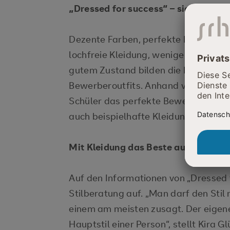
„Dressed for success“ – sich erfolgr
Dezente Farben, perfekte Passform, f
lochfreie Kleidung, wenige dezente 
gutem Zustand bilden die Basis ein
Bewerberoutfits. Anhand von Beispiel
Schüler das perfekte Bewerberensem
auch beispielhafte Kleidungskombin
Mit Kleidung das Beste aus sich her
Auf den Informationen von „Dressed 
Stilberatung auf. „Man darf den Stil
einem am meisten zusagt. Der eige
Hauptstil einer Person“, stellt Kira G