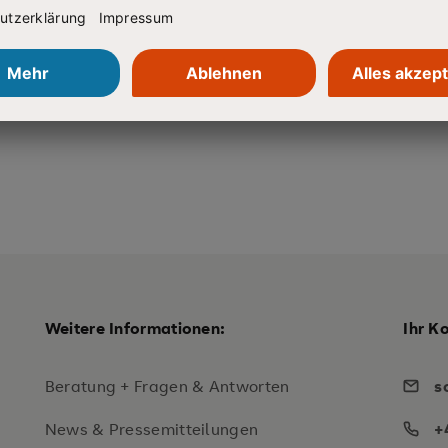
 tollen Tag und den starken
Weitere Informationen:
Ihr K
Beratung + Fragen & Antworten
s
News & Pressemitteilungen
+