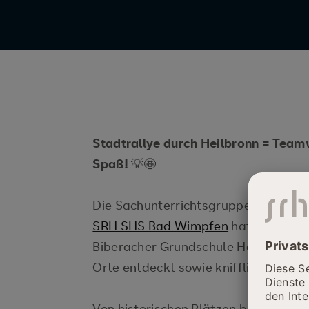
Stadtrallye durch Heilbronn = Team
Spaß!
💡🤩
Die Sachunterrichtsgruppe unserer A
SRH SHS Bad Wimpfen
hat zusammen
Biberacher Grundschule Heilbronn 
Orte entdeckt sowie knifflige Aufgab
Von historischen Plätzen bis zu vers