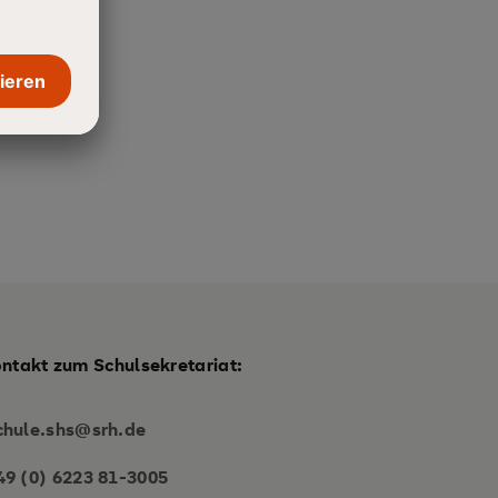
ontakt zum Schulsekretariat:
chule.shs@srh.de
49 (0) 6223 81-3005