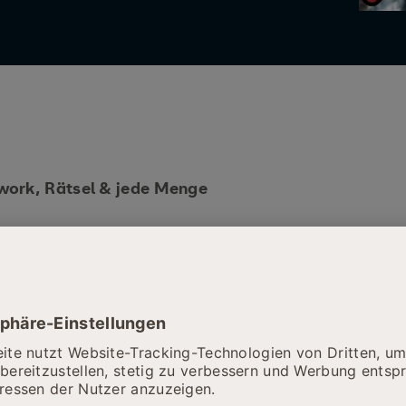
work, Rätsel & jede Menge
ußenklasse in Biberach von der
 mit einer Klasse der
unsicher gemacht und spannende
en gelöst. 🧐
teckten Ecken; es gab einiges zu