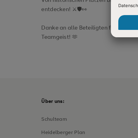
entdecken! ⚔️🛡️👀
Danke an alle Beteiligten für diesen
Teamgeist! 🫶
Über uns:
Schulteam
Heidelberger Plan