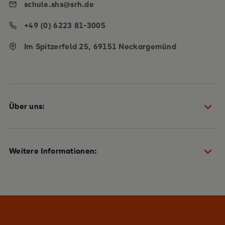
schule.shs@srh.de
+49 (0) 6223 81-3005
Im Spitzerfeld 25, 69151 Neckargemünd
Über uns:
Schulteam
Weitere Informationen:
Heidelberger Plan
Qualität & Auszeichnungen
Beratung + Fragen & Antworten
Jobs & Karriere
News & Pressemitteilungen