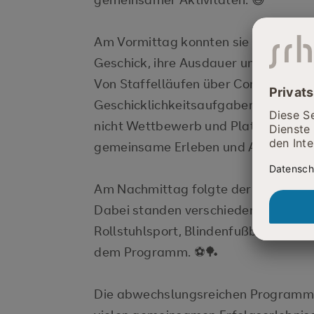
Am Vormittag konnten sie an zehn un
Geschick, ihre Ausdauer und ihre Tea
Von Staffelläufen über Cornhole und 
Geschicklichkeitsaufgaben war für a
nicht Wettbewerb und Platzierungen
gemeinsame Erleben und Ausprobier
Am Nachmittag folgte der Programm
Dabei standen verschiedene Sportan
Rollstuhlsport, Blindenfußball und e
dem Programm. ⚽🏓
Die abwechslungsreichen Programmp