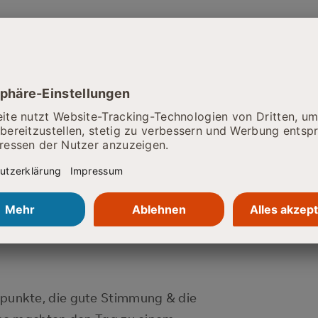
terschiedlichen Stationen ihr
mfähigkeit unter Beweis stellen.
Shuffleboard bis hin zu kreativen
lle etwas dabei. Dabei standen
 im Mittelpunkt, sondern das
en. 🤝
punkt „Perspektivwechsel“.
gebote wie Paratischtennis,
ine Biathlon-Schießanlage auf
unkte, die gute Stimmung & die