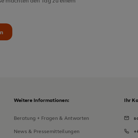
se machten den Tag zu einem
en
Weitere Informationen:
Ihr K
Beratung + Fragen & Antworten
s
News & Pressemitteilungen
+