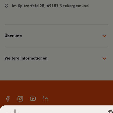
Im Spitzerfeld 25, 69151 Neckargemünd
Über uns:
Schulteam
Weitere Informationen:
Heidelberger Plan
Qualität & Auszeichnungen
Beratung + Fragen & Antworten
Jobs & Karriere
News & Pressemitteilungen
Kennenlern-Touren, Termine & Veranstaltungen
Kontakt