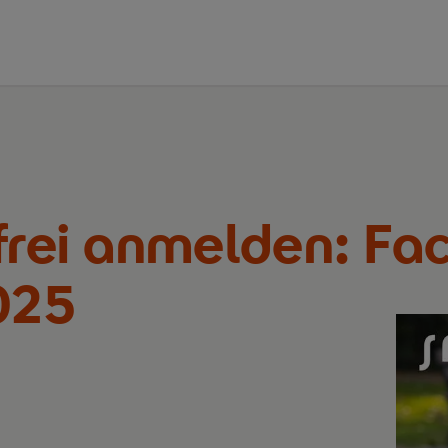
nfrei anmelden: F
025