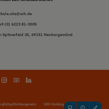
chule.shs@srh.de
49 (0) 6223 81-3005
m Spitzerfeld 25, 69151 Neckargemünd
rgfaltspflichtengesetz
SRH Holding