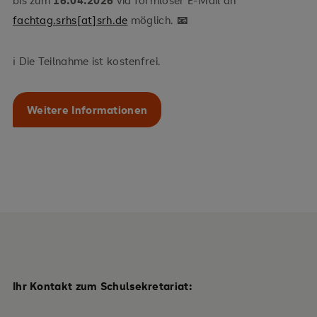
bis zum
16.04.2026
via formloser E-Mail an
fachtag.srhs[at]srh.de
möglich.
📧
ℹ️ Die Teilnahme ist kostenfrei.
Weitere Informationen
Ihr Kontakt zum Schulsekretariat: