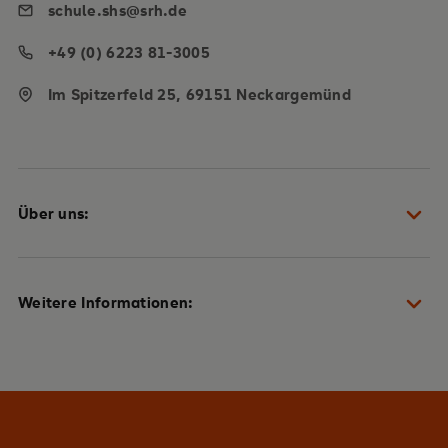
schule.shs@srh.de
+49 (0) 6223 81-3005
Im Spitzerfeld 25, 69151 Neckargemünd
Über uns:
Schulteam
Weitere Informationen:
Heidelberger Plan
Qualität & Auszeichnungen
Beratung + Fragen & Antworten
Jobs & Karriere
News & Pressemitteilungen