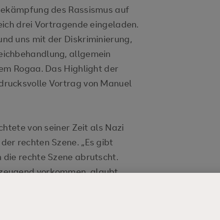
 Bekämpfung des Rassismus auf
eich drei Vortragende eingeladen.
nd uns mit der Diskriminierung,
eichbehandlung, allgemein
lem Rogaa. Das Highlight der
drucksvolle Vortrag von Manuel
htete von seiner Zeit als Nazi
er rechten Szene. „Es gibt
die rechte Szene abrutscht.
rzeugend vorkommen, glaubt
zt euren Verstand und
rien wirklich der Wahrheit
nt lauschendes Publikum gleich