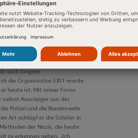
Aula versammelt, um sich seine
ren. Aufgewachsen in der
ger die volle Wucht der
euen Bundesländern zu spüren.
auf, so dass er sich den Idealen
rst nach langem
rch die Organisation EXIT wurde
r heute ist. Mit seiner Firma
r selbst Aussteiger aus der
r die Polizei und die Bundeswehr
en Art schlägt er die Schüler in
 Methoden der Nazis, die heute
spät zu erkennen geben. „Ich