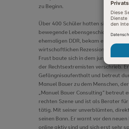
zu Beginn.
Über 400 Schüler hatten sich in der 
bewegende Lebensgeschichte anzuhö
ehemaligen DDR, bekam er als Teena
wirtschaftlichen Rezession in den n
Frust baute sich in dem jungen Mann 
der Rechtsextremisten verschrieb. E
Gefängnisaufenthalt und betreut du
Manuel Bauer zu dem Menschen, der e
„Manuel Bauer Consulting“ betreut e
rechten Szene und ist als Berater fü
tätig. Mit seiner unverblümten, direkt
seinen Bann. Er warnt vor den neuen
online aktiv sind und sich erst sehr 