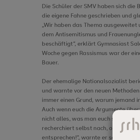
Die Schüler der SMV haben sich die
die eigene Fahne geschrieben und gl
„Wir haben das Thema ausgeweitet u
dem Antisemitismus und Frauenungl
beschäftigt“, erklärt Gymnasiast Sa
Woche gegen Rassismus war der ein
Bauer.
Der ehemalige Nationalsozialist beric
und warnte vor den neuen Methoden d
immer einen Grund, warum jemand in 
Auch wenn euch die Argumente übe
nicht alles, was man euch sagt. Nut
recherchiert selbst nach, ob die Theo
entsprechen!“, warnte er sein geban