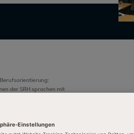
Berufsorientierung:
nnen der SRH sprachen mit
e Fragen rund um das Thema:
ie z. B.:
ntrag auf Schwerbehinderung?
"gleichgestellt" und