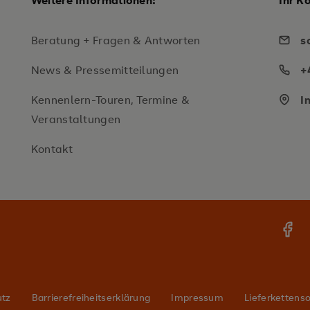
Weitere Informationen:
Ihr K
Beratung + Fragen & Antworten
s
News & Pressemitteilungen
+
Kennenlern-Touren, Termine &
I
Veranstaltungen
Kontakt
utz
Barrierefreiheitserklärung
Impressum
Lieferkettenso