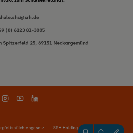
ontakt zum Schulsekretariat:
chule.shs@srh.de
49 (0) 6223 81-3005
m Spitzerfeld 25, 69151 Neckargemünd
rgfaltspflichtengesetz
SRH Holding