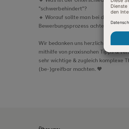
"schwerbehindert"?
🔸 Worauf sollte man bei der Berufs
Bewerbungsprozess achten?
Wir bedanken uns herzlich bei unser
mithilfe von praxisnahen Tipps & ve
sehr wichtige & zugleich komplexe T
(be-)greifbar machten. 🧡