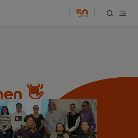
nen 👋