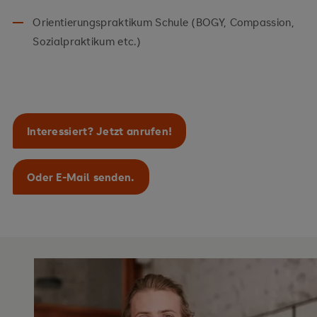
Orientierungspraktikum Schule (BOGY, Compassion,
als Unterstützung bei der ganzheitlichen
Sozialpraktikum etc.)
Erziehung.
bei der pädagogischen Arbeit mit Kindern
und Jugendhilfen mit sozial-emotionalem
Förderbedarf.
Interessiert? Jetzt anrufen!
als Hilfestellung bei den hauswirtschaftlichen
Tätigkeiten im Rahmen der pädagogischen
Oder E-Mail senden.
Arbeit und Grundversorgung.