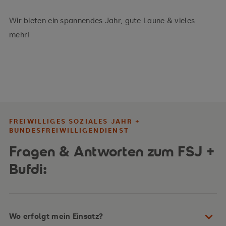
Wir bieten ein spannendes Jahr, gute Laune & vieles
mehr!
Datenschutzhinweis
FREIWILLIGES SOZIALES JAHR +
Um dieses Video anschauen zu können müssen Sie den erweiteren
Datenschutzbestimmungen zustimmen. Sie können diese Einstellung
BUNDESFREIWILLIGENDIENST
jederzeit in den Cookie-Einstellungen wieder ändern.
Zustimmen
Fragen & Antworten zum FSJ +
Bufdi:
Wo erfolgt mein Einsatz?