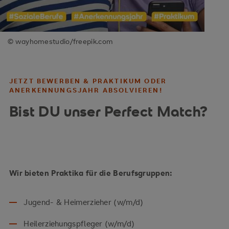
Tätigkeiten des Alltags (z. B. Zubereitung von
Mahlzeiten, gemeinsames Kochen und
Backen).
© wayhomestudio/freepik.com
bei kreativen Angeboten (z. B. musizieren,
basteln, malen, filzen, Holz- und
JETZT BEWERBEN & PRAKTIKUM ODER
Papierarbeiten).
ANERKENNUNGSJAHR ABSOLVIEREN!
als Begleitung der Gruppe bei Ausflügen.
Bist DU unser Perfect Match?
bei der Mitgestaltung von Festen und
Veranstaltungen.
Jugendhilfe:
Wir bieten Praktika für die Berufsgruppen:
Du begleitest und unterstützt unsere
Jugend- & Heimerzieher (w/m/d)
Jugendhilfeteams. Dabei bringst du dich
Heilerziehungspfleger (w/m/d)
beispielsweise ein: