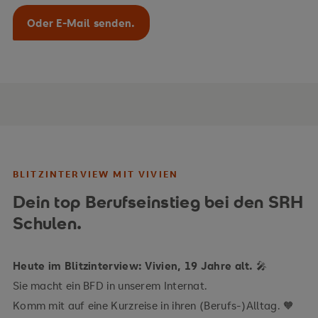
Oder E-Mail senden.
Datenschutzhinweis
BLITZINTERVIEW MIT VIVIEN
Um dieses Video anschauen zu können müssen Sie den erweiteren
Datenschutzbestimmungen zustimmen. Sie können diese Einstellung
jederzeit in den Cookie-Einstellungen wieder ändern.
Zustimmen
Dein top Berufseinstieg bei den SRH
Schulen.
Heute im Blitzinterview: Vivien, 19 Jahre alt.
🎤
Sie macht ein BFD in unserem Internat.
Komm mit auf eine Kurzreise in ihren (Berufs-)Alltag. 🧡